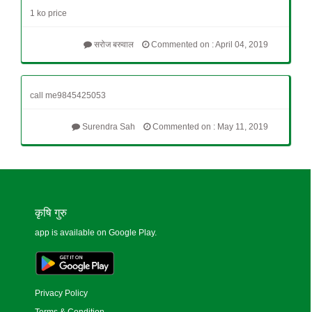
1 ko price
सरोज बरुवाल
Commented on : April 04, 2019
call me9845425053
Surendra Sah
Commented on : May 11, 2019
कृषि गुरु
app is available on Google Play.
Privacy Policy