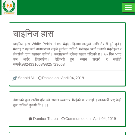
Tog
navi
चाइनिज हास
चाइनिज हास White Pekin duck #दुई महिनामा मासुको लागि तैयारी हुने हुने।
#तराइ र पहाडको वातावरणमा सहजै हुर्काउन सकिने #रोगहरु त्यत्ती नलाग्ने #ब्रोइलर र
लेयर्सको दाना खुवाउन सकिने। चल्लाहरुको बुकिङ खुल्ला गरिएको छ। ५० पिस भन्दा
कम अर्डर लिइनेछैन। डेलिभरी हुने स्थान सप्तरी र सर्लाही
सम्पर्क:9824331068/9825723068
Shahid Ali
Posted on : April 04, 2019
नेपालको कुन ठाउँमा हाँस को सफल ब्यवसाय भैरहेको छ र कहाँ ।जानकारी पाए केही
बुझ्न सजिलो हुन्थ्यो कि।।।
Damber Thapa
Commented on : April 04, 2019