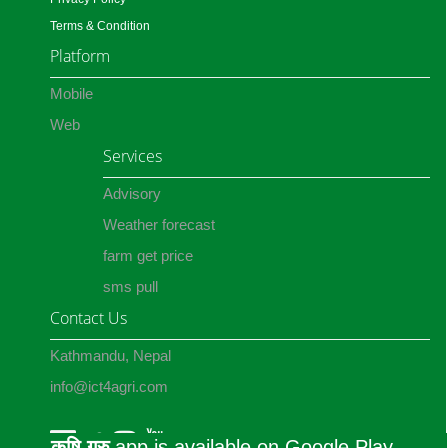
Terms & Condition
Platform
Mobile
Web
Services
Advisory
Weather forecast
farm get price
sms pull
Contact Us
Kathmandu, Nepal
info@ict4agri.com
कृषि गुरु
app is available on Google Play.