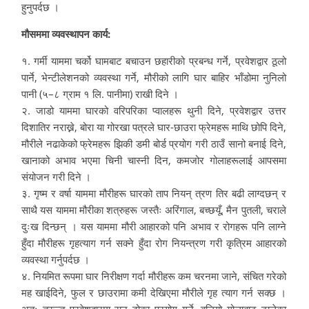
हुनुपर्दछ ।
मौसममा व्यवस्थापन कार्य:
१. गर्मी याममा चर्को घामबाट बचाउन छहारीको प्रबन्ध गर्ने, प्रवेशद्वार ठूलो
पार्ने, भेन्टीलेशनको व्यवस्था गर्ने, मौरीको लागि घार बाहिर भाँडोमा नुनिलो
पानी (५–८ ग्राम १ लि. पानीमा) राखी दिने ।
२. जाडो याममा घारको वरिपरिका प्वालहरू थुनी दिने, प्रवेशद्वार उत्तर
दिशातिर नराख्ने, बोरा या गोरखा पत्रले घार-छाउरा फ्रेमहरू माथि छोपि दिने,
मौरीले नढाकेको फ्रेमहरू झिकी डमी बोर्ड प्रयोग गरी ठाउँ सानो बनाई दिने,
खानाको अभाव भएमा चिनी चास्नी दिन, कमजोर गोलाहरूलाई आपसमा
संयोजन गरी दिने ।
३. गृष्म र वर्षा याममा मौरीहरू घारको ताप नियन् त्रण तिर बढी लाग्दछन् र
साथै यस याममा मौरीका शत्रुहरू जस्तैः अरिंगाल, बच्छयूँ, मैन पुतली, चराले
दुःख दिन्छन् । यस याममा मौरी आहारको पनि अभाव र रोगहरू पनि लाग्ने
हुँदा मौरीहरू गृहत्याग गर्न सक्ने हुँदा रोग नियन्त्रण गरी कृत्रिम आहारको
व्यवस्था गर्नुपर्दछ ।
४. नियमित रूपमा घार निरीक्षण गर्दा मौरीहरू कम चरनमा जाने, संचित गरेको
मह खाईदिने, फुल र छाउरामा कमी देखिएमा मौरीले गृह त्याग गर्न सक्छ ।