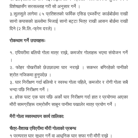
विशेषज्ञसँग सरसल्लाह गरी सो अनुसार गर्ने ।
३.सुलसुले लागेमा ८५ प्रतिशतको फर्मिक एसिड एब्जर्वेन्ट कार्डबोर्डमा राखी
सानो कपासको डल्लोमा भिजाई सानो बट्टा भित्र राखी आसन बोर्डमा राखी
दिने (२ मि.लि.-फ्रेम दरले) ।
रोकथाम गर्ने उपायहरूः
१. एपियरीमा बलियो गोला मात्र राख्ने, कमजोर गोलाहरू भएमा संयोजन गर्ने
।
२. फोहर पोखरीको छेउछाउमा घार नराख्ने । सकभर बगिरहेको पानीको
श्रोत नजिकमा हुनुपर्दछ ।
३. घार निरीक्षण गर्दा बलियो र स्वस्थ गोला पहिले, कमजोर र रोगी गोला सबै
भन्दा पछि निरीक्षण गर्ने ।
४. हरेक पल्ट एक घार पछि अर्को घार निरीक्षण गर्दा हात र प्रयोगमा आएका
मौरी सामग्रीहरू राम्रोसँग साबुन पानीमा पखालेर मात्र प्रयोग गर्ने ।
मैरी गोला व्यवस्थापन कार्य तालिका:
चैत्र-वैशाख एपिएरीमा मौरी गोलाको प्रबन्ध
१ परम्परात घार सुधार गर्ने वा आधुनिक घार सफा गरी मौरी राख्ने ।