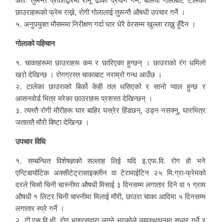
अतः तुरून्त प्रवेशद्वारमा रानू ढोका प्रयोग गर्ने, बलियो गोलाबाट टालेका
छाउराहरूको फ्रेम राख्ने, रोगी गोलालाई तुरून्तै औषधी उपचार गर्ने ।
५. अनुपयुक्त मौसममा निरीक्षण गर्दा घार धेरै वेरसम्म खुल्ला राख्नु हुँदैन ।
गोलाको पहिचान
१. चाकाहरूमा छाउराहरू कम र छारिएका हुन्छन् । छाउराको रंग धमिलो
खरो देखिन्छ । रोगग्रस्त चाकाबाट नराम्रो गन्ध आउँछ ।
२. टालेका छाउराको बिर्को केही तल धसिएको र सानो प्वाल हुन्छ र
आसनवोर्ड भित्र मरेका छाउराहरू प्रशस्त देखिन्छन् ।
३. त्यस्तै रोगी मौरीहरू घार बाहिर घस्रेर हिंंडछन्, उड्न नसक्नु, घारभित्र
जताततै मौरी बिष्टा देखिन्छ ।
उपचार विधि
१. सम्बन्धित विशेषज्ञको सल्लाह लिई यदि इ.एफ.वि. रोग हो भने
एन्टिबायोटिक अक्सीटेट्रासाइक्लीन वा टेरामाईटिन २५ मि.ग्रा-फ्रेमको
दरले चिसो चिनी चास्नीमा औषधी मिसाई ३ दिनसम्म लगातार दिने वा १ ग्राम
औषधी १ लिटर चिनी चास्नीमा मिलाई मौरी, छाउरा चाका आदिमा ५ दिनसम्म
लगातार स्प्रे गर्ने ।
२. टी.एस.वि.भी. रोग भाइरसद्वारा लाग्ने भएकोले व्यवस्थापनमा सुधार गर्ने र