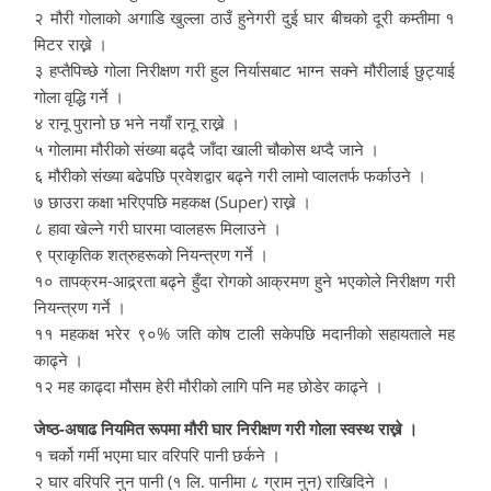
२ मौरी गोलाको अगाडि खुल्ला ठाउँ हुनेगरी दुई घार बीचको दूरी कम्तीमा १
मिटर राख्ने ।
३ हप्तैपिच्छे गोला निरीक्षण गरी हुल निर्यासबाट भाग्न सक्ने मौरीलाई छुट्याई
गोला वृद्धि गर्ने ।
४ रानू पुरानो छ भने नयाँ रानू राख्ने ।
५ गोलामा मौरीको संख्या बढ्दै जाँदा खाली चौकोस थप्दै जाने ।
६ मौरीको संख्या बढेपछि प्रवेशद्वार बढ्ने गरी लामो प्वालतर्फ फर्काउने ।
७ छाउरा कक्षा भरिएपछि महकक्ष (Super) राख्ने ।
८ हावा खेल्ने गरी घारमा प्वालहरू मिलाउने ।
९ प्राकृतिक शत्रुहरूको नियन्त्रण गर्ने ।
१० तापक्रम-आद्र्रता बढ्ने हुँदा रोगको आक्रमण हुने भएकोले निरीक्षण गरी
नियन्त्रण गर्ने ।
११ महकक्ष भरेर ९०% जति कोष टाली सकेपछि मदानीको सहायताले मह
काढ्ने ।
१२ मह काढ्दा मौसम हेरी मौरीको लागि पनि मह छोडेर काढ्ने ।
जेष्ठ-अषाढ नियमित रूपमा मौरी घार निरीक्षण गरी गोला स्वस्थ राख्ने ।
१ चर्को गर्मी भएमा घार वरिपरि पानी छर्कने ।
२ घार वरिपरि नुन पानी (१ लि. पानीमा ८ ग्राम नुन) राखिदिने ।